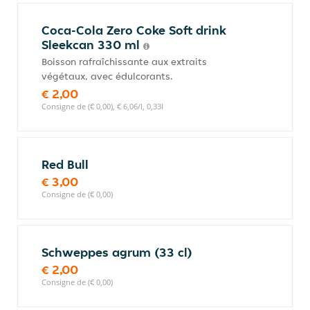
Coca-Cola Zero Coke Soft drink
Sleekcan 330 ml
Boisson rafraîchissante aux extraits
végétaux, avec édulcorants.
€ 2,00
Consigne de (€ 0,00), € 6,06/l, 0,33l
Red Bull
€ 3,00
Consigne de (€ 0,00)
Schweppes agrum (33 cl)
€ 2,00
Consigne de (€ 0,00)