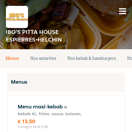
IBO'S PITTA HOUSE
ESPIERRES-HELCHIN
Menus
Nos assiettes
Nos kebab & hamburgers
No
Menus
Menu maxi-kebab
Kebab XL, frites, sauce, boisson.
€ 13,50
Consigne de (€ 0,00)